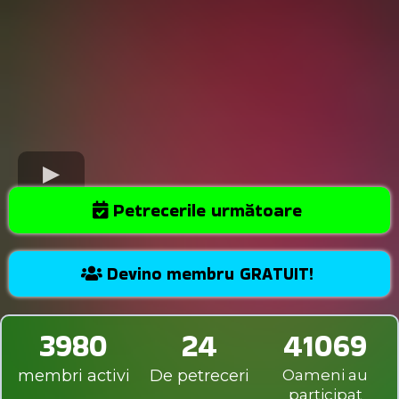
Petrecerile următoare
Devino membru GRATUIT!
3980
24
41069
membri activi
De petreceri
Oameni au
participat