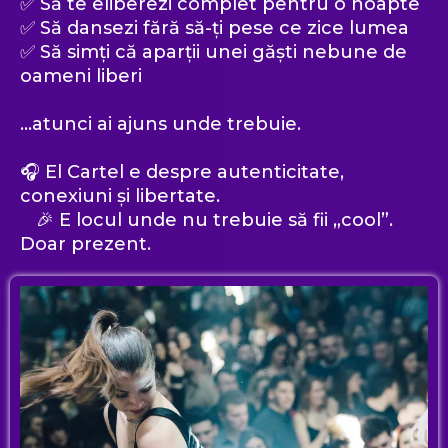
✅ Să te eliberezi complet pentru o noapte
✅ Să dansezi fără să-ți pese ce zice lumea
✅ Să simți că aparții unei găști nebune de
oameni liberi
…atunci ai ajuns unde trebuie.
🎧 El Cartel e despre autenticitate,
conexiuni și libertate.
🎉 E locul unde nu trebuie să fii „cool”.
Doar prezent.