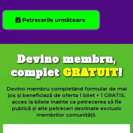
Petrecerile următoare
Devino membru,
complet
GRATUIT
!
Devino membru completând formular de mai
jos și beneficiază de oferta 1 bilet + 1 GRATIS,
acces la bilete înainte ca petrecerea să fie
publică și alte petreceri destinate exclusiv
membrilor comunității.