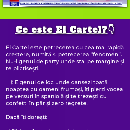
Ce este El Cartel?
👇
El Cartel este petrecerea cu cea mai rapidă
creștere, numită și petrecerea “fenomen”.
Nu-i genul de party unde stai pe margine și
te plictisești.
💃 E genul de loc unde dansezi toată
noaptea cu oameni frumoși, îți pierzi vocea
pe versuri în spaniolă și te trezești cu
confetti în păr și zero regrete.
Dacă îți dorești: